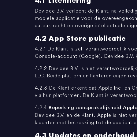
4.1 Licentiëring
Devidee B.V. verleent de Klant, na volledi
mobiele applicatie voor de overeengekome
auteursrecht en overige intellectuele ei
4.2 App Store publicatie
4.2.1 De Klant is zelf verantwoordelijk 
Console-account (Google). Devidee B.V. k
4.2.2 Devidee B.V. is niet verantwoordeli
LLC. Beide platformen hanteren eigen revi
4.2.3 De Klant erkent dat Apple Inc. en 
via hun platformen. De Klant is verantwo
4.2.4
Beperking aansprakelijkheid Apple 
Devidee B.V. en de Klant. Apple is niet ve
klachten met betrekking tot de applicatie
4.3 Updates en onderhoud