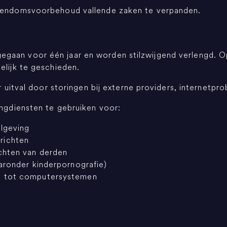
igendomsvoorbehoud vallende zaken te verpanden.
gaan voor één jaar en worden stilzwijgend verlengd. O
elijk te geschieden.
or uitval door storingen bij externe providers, internetpr
ingdiensten te gebruiken voor:
elgeving
richten
chten van derden
aronder kinderpornografie)
g tot computersystemen