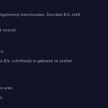
ngstermijn beïnvloeden. Devidee B.V. stelt
t vooraf.
en.
B.V. schriftelijk in gebreke te stellen
e uren.
n.