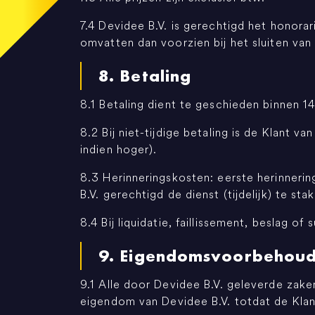
7.4 Devidee B.V. is gerechtigd het honora
omvatten dan voorzien bij het sluiten va
8. Betaling
8.1 Betaling dient te geschieden binnen 
8.2 Bij niet-tijdige betaling is de Klant 
indien hoger).
8.3 Herinneringskosten: eerste herinneri
B.V. gerechtigd de dienst (tijdelijk) te sta
8.4 Bij liquidatie, faillissement, beslag o
9. Eigendomsvoorbehou
9.1 Alle door Devidee B.V. geleverde zak
eigendom van Devidee B.V. totdat de Klan