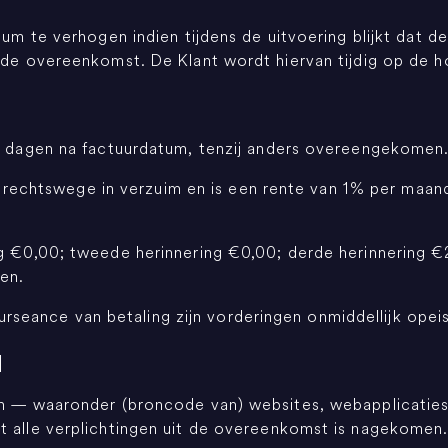
rium te verhogen indien tijdens de uitvoering blijkt dat
n de overeenkomst. De Klant wordt hiervan tijdig op de 
14 dagen na factuurdatum, tenzij anders overeengekomen
van rechtswege in verzuim en is een rente van 1% per maan
ng €0,00; tweede herinnering €0,00; derde herinnering €
ken.
f surseance van betaling zijn vorderingen onmiddellijk opei
d
en — waaronder (broncode van) websites, webapplicaties 
t alle verplichtingen uit de overeenkomst is nagekomen