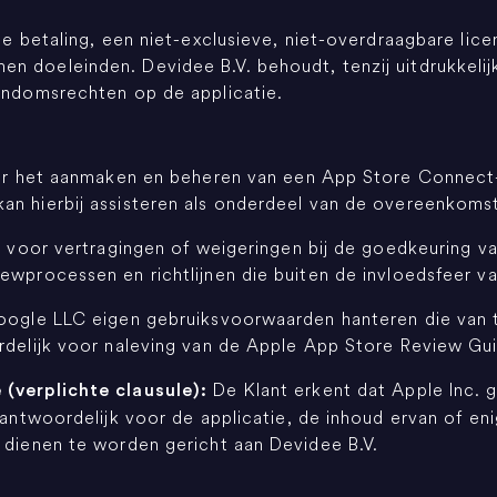
ge betaling, een niet-exclusieve, niet-overdraagbare lic
n doeleinden. Devidee B.V. behoudt, tenzij uitdrukkelij
gendomsrechten op de applicatie.
voor het aanmaken en beheren van een App Store Connec
an hierbij assisteren als onderdeel van de overeenkoms
jk voor vertragingen of weigeringen bij de goedkeuring v
ewprocessen en richtlijnen die buiten de invloedsfeer va
Google LLC eigen gebruiksvoorwaarden hanteren die van t
ordelijk voor naleving van de Apple App Store Review Gu
De Klant erkent dat Apple Inc. g
(verplichte clausule):
rantwoordelijk voor de applicatie, de inhoud ervan of en
 dienen te worden gericht aan Devidee B.V.