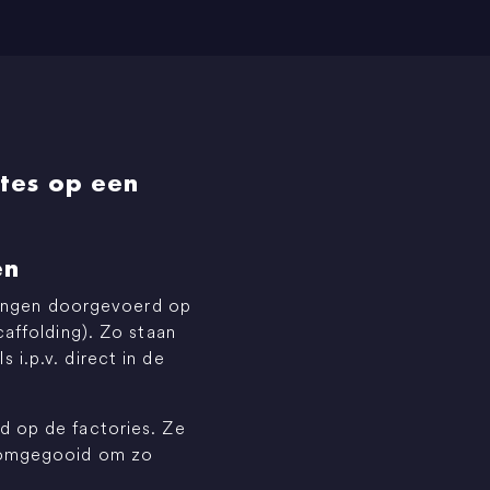
tes op een
en
ssingen doorgevoerd op
caffolding). Zo staan
i.p.v. direct in de
d op de factories. Ze
g omgegooid om zo