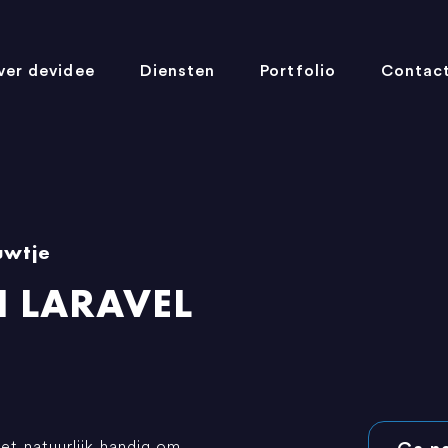
ver devidee
Diensten
Portfolio
Contac
uwtje
N LARAVEL
et natuurlijk handig om