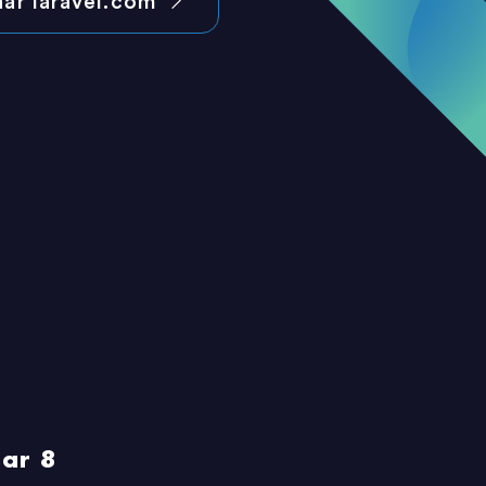
aar laravel.com
aar 8