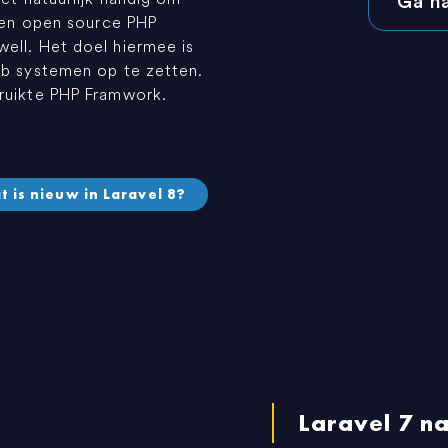
Ga n
 een open source PHP
ell. Het doel hiermee is
eb systemen op te zetten.
bruikte PHP Framwork.
t is nieuw in Laravel 8?
Laravel 7 n